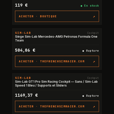
119 €
●
En stock
↗
ACHETER ·
BOUTIQUE
SIM-LAB
Cockpit
RUPTURE
Siège Sim-Lab Mercedes-AMG Petronas Formula One
Team
504,06 €
●
Rupture
↗
ACHETER ·
THEFRENCHSIMRACER.COM
SIM-LAB
Cockpit
RUPTURE
Sim-Lab GT1 Pro Sim Racing Cockpit — Sans / Sim-Lab
Speed 1 Bleu / Supports et Sliders
1169,37 €
●
Rupture
↗
ACHETER ·
THEFRENCHSIMRACER.COM