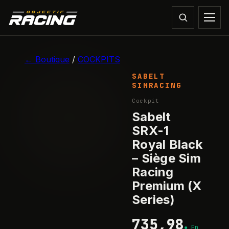
1
/
5
← Boutique
/
COCKPITS
SABELT
SIMRACING
Cockpit
Sabelt
SRX-1
Royal Black
– Siège Sim
Racing
Premium (X
Series)
735,98
●
En