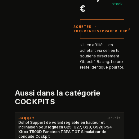
stock
€
ACHETER ·
↗
THEFRENCHSIMRACER.COM
⚡ Lien affilié — en
achetant via ce lien tu
soutiens directement
Objectif-Racing. Le prix
reste identique pour toi.
Aussi dans la catégorie
COCKPITS
JXQQAY
Cockpit
Dshot Support de volant réglable en hauteur et
inclinaison pour logitech G25, G27, G29, G920 PS4
Xbox T500D Fanatech T3PA TGT Simulateur de
conduite Cockpit