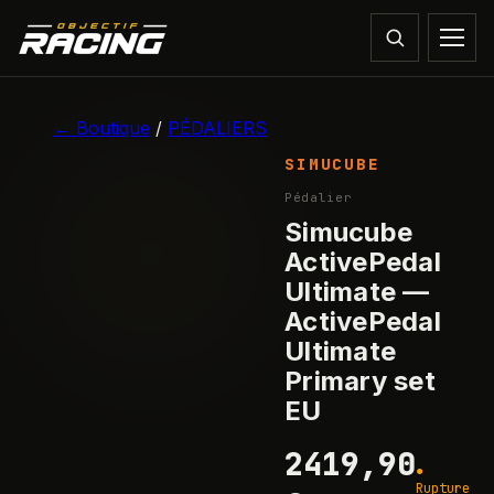
1
/
8
← Boutique
/
PÉDALIERS
SIMUCUBE
RUPTURE
Pédalier
Simucube
ActivePedal
Ultimate —
ActivePedal
Ultimate
Primary set
EU
2419,90
●
Rupture