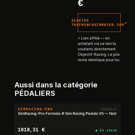
€
ACHETER ·
↗
THEFRENCHSIMRACER.COM
⚡ Lien affilié — en
achetant via ce lien tu
soutiens directement
Objectif-Racing. Le prix
reste identique pour toi.
Aussi dans la catégorie
PÉDALIERS
SIMRACING-PRO
Pédalier
SimRacing-Pro Formula-R Sim Racing Pedals V5 — Noir
1018,31 €
●
En stock