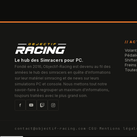
// A
Volant
Pédali
Le hub des Simracers pour PC.
Shifte
Freins
Fondé en 2016, Objectif-Racing est devenu au fil des
Toutes
années le hub des simracers en quête d'informations
sur leur matériel simracing et de news sur leurs
simulations PC et console. Nous mettons tout notre
savoir-faire à regrouper un maximum d'informations,
toujours traitées avec le plus grand soin.
contact@objectif-racing.com
·
CGU
·
Mentions légal