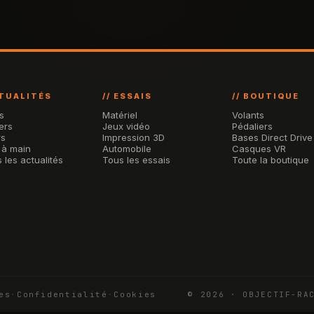
CTUALITÉS
// ESSAIS
// BOUTIQUE
s
Matériel
Volants
ers
Jeux vidéo
Pédaliers
rs
Impression 3D
Bases Direct Drive
 à main
Automobile
Casques VR
 les actualités
Tous les essais
Toute la boutique
es
·
Confidentialité
·
Cookies
© 2026 · OBJECTIF-RA