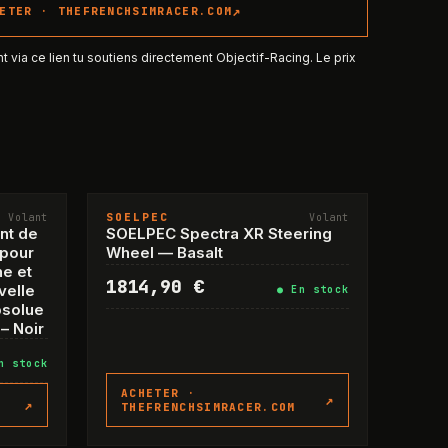
↗
HETER ·
THEFRENCHSIMRACER.COM
nt via ce lien tu soutiens directement Objectif-Racing. Le prix
SOELPEC
Volant
Volant
nt de
SOELPEC Spectra XR Steering
 pour
Wheel — Basalt
e et
1814,90 €
velle
●
En stock
bsolue
 – Noir
n stock
ACHETER ·
↗
↗
THEFRENCHSIMRACER.COM