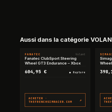
Aussi dans la catégorie
VOLAN
FANATEC
SIMAG
RUPTURE
Volant
Fanatec ClubSport Steering
Simagi
Wheel GT3 Endurance – Xbox
Wheel
604,95 €
398,
●
Rupture
ACHETER ·
ACH
↗
THEFRENCHSIMRACER.COM
THE