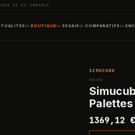
CERS PC ET CONSOLE
CTUALITÉS
BOUTIQUE
ESSAIS
COMPARATIFS
ENC
03
04
05
06
1
/
8
SIMUCUBE
Volant
Simucub
Palettes
1369,12 