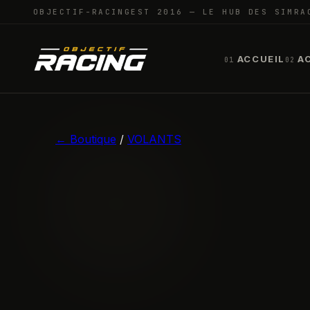
OBJECTIF-RACING
EST 2016 — LE HUB DES SIMRA
ACCUEIL
A
01
02
← Boutique
/
VOLANTS