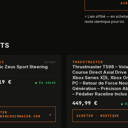
AC
⚡ Lien affilié — en acheta
reste identique pour toi.
TS
IC
THRUSTMASTER
Volant
c Zeus Sport Steering
Thrustmaster T598 – Vola
Course Direct Axial Drive
Xbox Series X|S, Xbox On
19 €
PC – Retour de Force Nou
●
En stock
Génération – Précision A
– Pédalier Raceline Inclus
449,99 €
●
E
ETER ·
↗
ACHETER ·
BOUTIQUE
FRENCHSIMRACER.COM