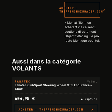
ACHETER ·
↗
THEFRENCHSIMRACER.COM
⚡ Lien affilié — en
achetant via ce lien tu
soutiens directement
Objectif-Racing. Le prix
reste identique pour toi.
Aussi dans la catégorie
VOLANTS
FANATEC
Volant
RUPTURE
Fanatec ClubSport Steering Wheel GT3 Endurance –
Xbox
604,95 €
●
Rupture
↗
ACHETER ·
THEFRENCHSIMRACER.COM