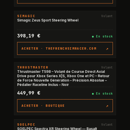
SIMAGIC
Volant
Simagic Zeus Sport Steering Wheel
398,19 €
●
En stock
↗
ACHETER ·
THEFRENCHSIMRACER.COM
THRUSTMASTER
Volant
Thrustmaster T598 – Volant de Course Direct Axial
Drive pour Xbox Series X|S, Xbox One et PC – Retour
de Force Nouvelle Génération – Précision Absolue –
Pédalier Raceline Inclus – Noir
449,99 €
●
En stock
↗
ACHETER ·
BOUTIQUE
SOELPEC
Volant
SOELPEC Spectra XR Steering Wheel — Basalt