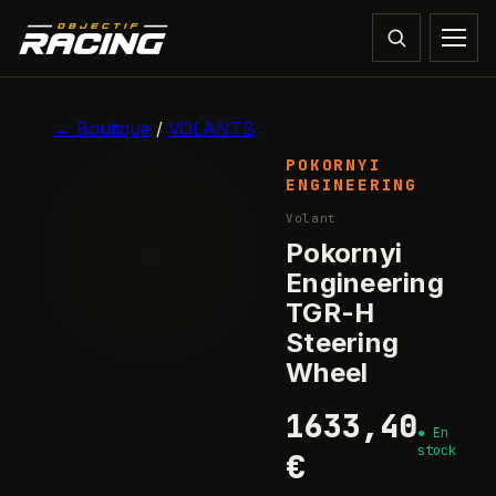
1
/
7
← Boutique
/
VOLANTS
POKORNYI
ENGINEERING
Volant
Pokornyi
Engineering
TGR-H
Steering
Wheel
1633,40
●
En
stock
€