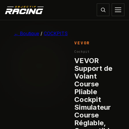
1
/
8
← Boutique
/
COCKPITS
VEVOR
Cockpit
VEVOR
Support de
Volant
Course
Pliable
Cockpit
Simulateur
Course
Réglable,