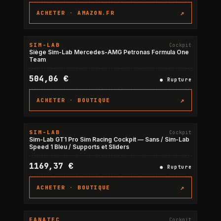
↗
ACHETER ·
AMAZON.FR
SIM-LAB
Cockpit
RUPTURE
Siège Sim-Lab Mercedes-AMG Petronas Formula One
Team
504,06 €
●
Rupture
↗
ACHETER ·
BOUTIQUE
SIM-LAB
Cockpit
RUPTURE
Sim-Lab GT1 Pro Sim Racing Cockpit — Sans / Sim-Lab
Speed 1 Bleu / Supports et Sliders
1169,37 €
●
Rupture
↗
ACHETER ·
BOUTIQUE
FANATEC
Cockpit