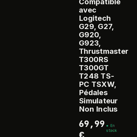
Compatible
avec
Logitech
G29, G27,
G920,
G923,
Thrustmaster
T300RS
T300GT
T248 TS-
PC TSXW,
Pédales
Simulateur
Non Inclus
69,99
●
En
stock
€