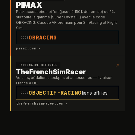
PIMAX
Pack accessoires offert (jusqu'à 150$ de remise) ou 2%
sur toute la gamme (Super, Crystal…) avec le code
OBRACING. Casque VR premium pour SimRacing et Flight
Sim.
OBRACING
CODE
pimax.com ▸
↗
PARTENAIRE OFFICIEL
TheFrenchSimRacer
Volants, pédaliers, cockpits et accessoires — livraison
France & UE.
OBJECTIF-RACING
liens affiliés
CODE
thefrenchsimracer.com ▸