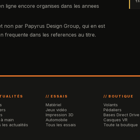
th
n ligne encore organises dans les annees
 et non par Papyrus Design Group, qui en est
 frequente dans les references au titre.
CTUALITÉS
// ESSAIS
// BOUTIQUE
s
Matériel
Volants
ers
Jeux vidéo
Pédaliers
rs
Impression 3D
Bases Direct Drive
 à main
Automobile
Casques VR
 les actualités
Tous les essais
Toute la boutique