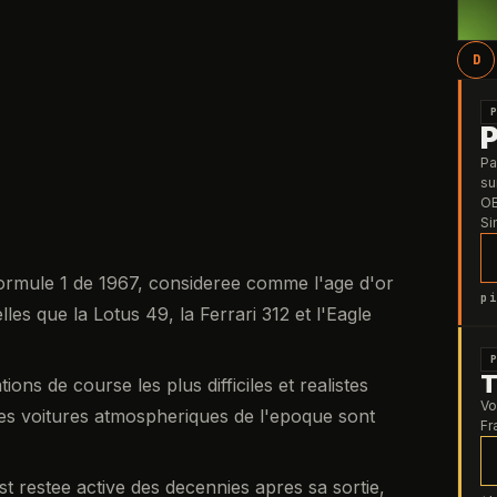
D
Pa
su
OB
Si
ormule 1 de 1967, consideree comme l'age d'or
pi
es que la Lotus 49, la Ferrari 312 et l'Eagle
T
ons de course les plus difficiles et realistes
Vo
 les voitures atmospheriques de l'epoque sont
Fr
restee active des decennies apres sa sortie,