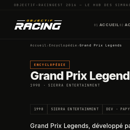
OBJECTIF-RACING
EST 2016 — LE HUB DES SIMRA
ACCUEIL
A
01
02
Accueil
›
Encyclopédie
›
Grand Prix Legends
ENCYCLOPÉDIE
Grand Prix Legen
1998 · SIERRA ENTERTAINMENT
1998
SIERRA ENTERTAINMENT
DEV ·
PAPY
Grand Prix Legends, développé pa