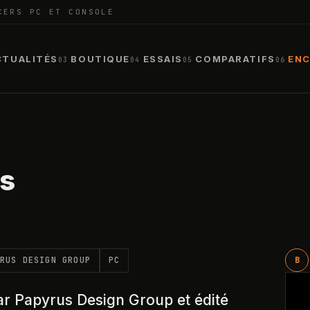
CERS PC ET CONSOLE
CTUALITÉS
BOUTIQUE
ESSAIS
COMPARATIFS
ENC
03
04
05
06
ds
RUS DESIGN GROUP
PC
B
r Papyrus Design Group et édité