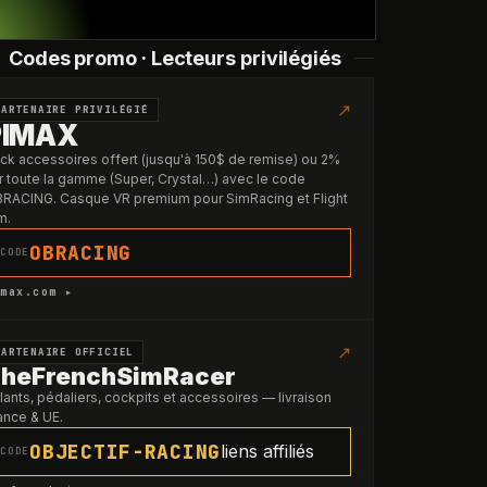
Codes promo · Lecteurs privilégiés
↗
PARTENAIRE PRIVILÉGIÉ
PIMAX
ck accessoires offert (jusqu'à 150$ de remise) ou 2%
r toute la gamme (Super, Crystal…) avec le code
RACING. Casque VR premium pour SimRacing et Flight
m.
OBRACING
CODE
max.com ▸
↗
PARTENAIRE OFFICIEL
heFrenchSimRacer
lants, pédaliers, cockpits et accessoires — livraison
ance & UE.
OBJECTIF-RACING
liens affiliés
CODE