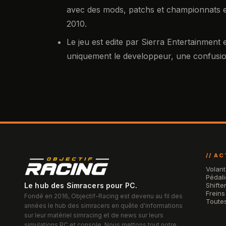
avec des mods, patchs et championnats e
2010.
Le jeu est edite par Sierra Entertainment
uniquement le developpeur, une confusion
// A
Volant
Pédali
Le hub des Simracers pour PC.
Shifte
Freins
Fondé en 2016, Objectif-Racing est devenu au fil des
Toutes
années le hub des simracers en quête d'informations
sur leur matériel simracing et de news sur leurs
simulations PC et console. Nous mettons tout notre