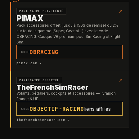
↗
PARTENAIRE PRIVILÉGIÉ
PIMAX
Pack accessoires offert (jusqu'à 150$ de remise) ou 2%
sur toute la gamme (Super, Crystal…) avec le code
OBRACING. Casque VR premium pour SimRacing et Flight
Sim.
OBRACING
CODE
pimax.com ▸
↗
PARTENAIRE OFFICIEL
TheFrenchSimRacer
Volants, pédaliers, cockpits et accessoires — livraison
France & UE.
OBJECTIF-RACING
liens affiliés
CODE
thefrenchsimracer.com ▸