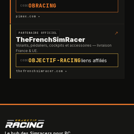
OBRACING
CODE
pimax.com ▸
↗
PARTENAIRE OFFICIEL
TheFrenchSimRacer
Volants, pédaliers, cockpits et accessoires — livraison
France & UE.
OBJECTIF-RACING
liens affiliés
CODE
thefrenchsimracer.com ▸
Le hub des Simracers pour PC.