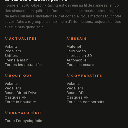
Fondé en 2016, Objectif-Racing est devenu au fil des années le hub
des simracers en quête d'informations sur leur matériel simracing et
de news sur leurs simulations PC et console. Nous mettons tout notre
savoir-faire à regrouper un maximum d'informations, toujours traitées
avec le plus grand soin.
// ACTUALITÉS
// ESSAIS
Volants
Matériel
Pédaliers
Jeux vidéo
Shifters
Impression 3D
Freins à main
Automobile
Toutes les actualités
Tous les essais
// BOUTIQUE
// COMPARATIFS
Volants
Volants
Pédaliers
Pédaliers
Bases Direct Drive
Bases DD
Casques VR
Casques VR
Toute la boutique
Tous les comparatifs
// ENCYCLOPÉDIE
Toute l'encyclopédie