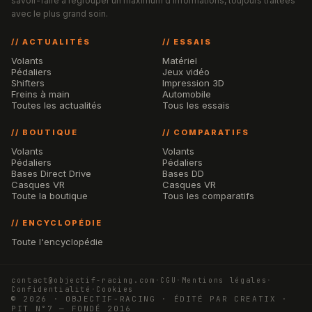
savoir-faire à regrouper un maximum d'informations, toujours traitées
avec le plus grand soin.
// ACTUALITÉS
// ESSAIS
Volants
Matériel
Pédaliers
Jeux vidéo
Shifters
Impression 3D
Freins à main
Automobile
Toutes les actualités
Tous les essais
// BOUTIQUE
// COMPARATIFS
Volants
Volants
Pédaliers
Pédaliers
Bases Direct Drive
Bases DD
Casques VR
Casques VR
Toute la boutique
Tous les comparatifs
// ENCYCLOPÉDIE
Toute l'encyclopédie
contact@objectif-racing.com
·
CGU
·
Mentions légales
·
Confidentialité
·
Cookies
© 2026 · OBJECTIF-RACING · ÉDITÉ PAR CREATIX ·
PIT N°7 — FONDÉ 2016