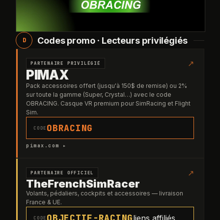
Codes promo · Lecteurs privilégiés
D
↗
PARTENAIRE PRIVILÉGIÉ
PIMAX
Pack accessoires offert (jusqu'à 150$ de remise) ou 2%
sur toute la gamme (Super, Crystal…) avec le code
OBRACING. Casque VR premium pour SimRacing et Flight
Sim.
OBRACING
CODE
pimax.com ▸
↗
PARTENAIRE OFFICIEL
TheFrenchSimRacer
Volants, pédaliers, cockpits et accessoires — livraison
France & UE.
OBJECTIF-RACING
liens affiliés
CODE