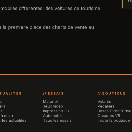
th
omobiles differentes, des voitures de tourisme
 la premiere place des charts de vente au
CTUALITÉS
// ESSAIS
// BOUTIQUE
s
Matériel
Volants
ers
Jeux vidéo
Pédaliers
rs
Impression 3D
Bases Direct Drive
 à main
Automobile
Casques VR
 les actualités
Tous les essais
Toute la boutique