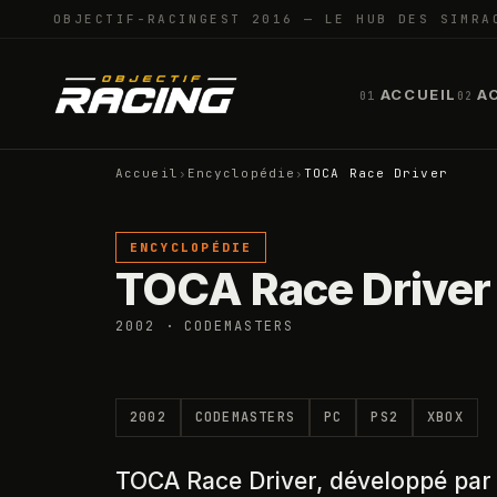
OBJECTIF-RACING
EST 2016 — LE HUB DES SIMRA
ACCUEIL
A
01
02
Accueil
›
Encyclopédie
›
TOCA Race Driver
ENCYCLOPÉDIE
TOCA Race Driver
2002 · CODEMASTERS
2002
CODEMASTERS
PC
PS2
XBOX
TOCA Race Driver, développé par 