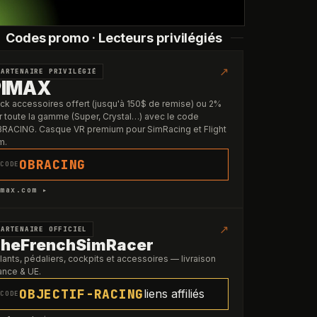
Codes promo · Lecteurs privilégiés
↗
PARTENAIRE PRIVILÉGIÉ
PIMAX
ck accessoires offert (jusqu'à 150$ de remise) ou 2%
r toute la gamme (Super, Crystal…) avec le code
RACING. Casque VR premium pour SimRacing et Flight
m.
OBRACING
CODE
max.com ▸
↗
PARTENAIRE OFFICIEL
heFrenchSimRacer
lants, pédaliers, cockpits et accessoires — livraison
ance & UE.
OBJECTIF-RACING
liens affiliés
CODE