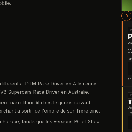
bile.
D
Pa
su
OB
Si
pi
 differents : DTM Race Driver en Allemagne,
V8 Supercars Race Driver en Australie.
T
re narratif inedit dans le genre, suivant
Vo
herchant a sortir de l'ombre de son frere aine.
Fr
n Europe, tandis que les versions PC et Xbox