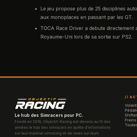
Le jeu propose plus de 25 disciplines aut
aux monoplaces en passant par les GT.
TOCA Race Driver a debute directement a
Royaume-Uni lors de sa sortie sur PS2.
// A
Volant
Pédali
Le hub des Simracers pour PC.
Shifte
Freins
Fondé en 2016, Objectif-Racing est devenu au fil des
Toutes
années le hub des simracers en quête d'informations
sur leur matériel simracing et de news sur leurs