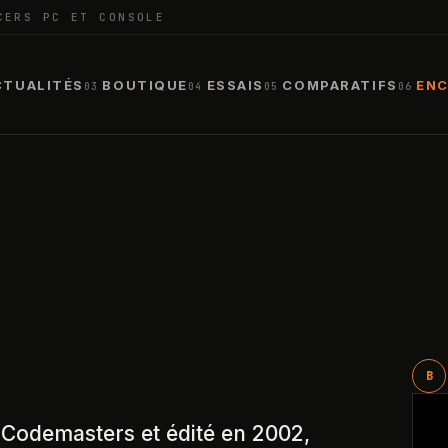
CERS PC ET CONSOLE
CTUALITÉS
BOUTIQUE
ESSAIS
COMPARATIFS
ENC
03
04
05
06
B
Codemasters et édité en 2002,