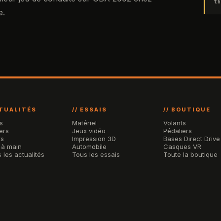
th
e.
CTUALITÉS
// ESSAIS
// BOUTIQUE
s
Matériel
Volants
ers
Jeux vidéo
Pédaliers
rs
Impression 3D
Bases Direct Drive
 à main
Automobile
Casques VR
 les actualités
Tous les essais
Toute la boutique