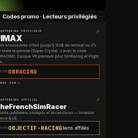
Codes promo · Lecteurs privilégiés
↗
PARTENAIRE PRIVILÉGIÉ
PIMAX
ck accessoires offert (jusqu'à 150$ de remise) ou 2%
r toute la gamme (Super, Crystal…) avec le code
RACING. Casque VR premium pour SimRacing et Flight
m.
OBRACING
CODE
max.com ▸
↗
PARTENAIRE OFFICIEL
heFrenchSimRacer
lants, pédaliers, cockpits et accessoires — livraison
ance & UE.
OBJECTIF-RACING
liens affiliés
CODE