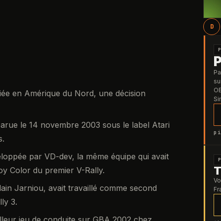
D
Pa
su
OB
iée en Amérique du Nord, une décision
Si
parue le 14 novembre 2003 sous le label Atari
pi
s.
loppée par VD-dev, la même équipe qui avait
T
y Color du premier V-Rally.
Vo
Alain Jarniou, avait travaillé comme second
Fr
ly 3.
meilleur jeu de conduite sur GBA 2002 chez