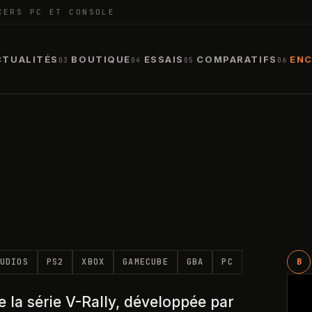
CERS PC ET CONSOLE
CTUALITÉS
BOUTIQUE
ESSAIS
COMPARATIFS
ENC
03
04
05
06
UDIOS
PS2
XBOX
GAMECUBE
GBA
PC
B
de la série V-Rally, développée par