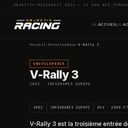
OBJECTIF-RACING
EST 2016 — LE HUB DES SIMRA
ACCUEIL
A
01
02
Accueil
›
Encyclopédie
›
V-Rally 3
ENCYCLOPÉDIE
V-Rally 3
2002 · INFOGRAMES EUROPE
2002
INFOGRAMES EUROPE
DEV ·
EDEN ST
V-Rally 3 est la troisième entrée 