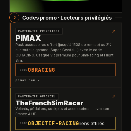
Codes promo · Lecteurs privilégiés
D
↗
PARTENAIRE PRIVILÉGIÉ
PIMAX
Pack accessoires offert (jusqu'à 150$ de remise) ou 2%
sur toute la gamme (Super, Crystal…) avec le code
OBRACING. Casque VR premium pour SimRacing et Flight
Sim.
OBRACING
CODE
pimax.com ▸
↗
PARTENAIRE OFFICIEL
TheFrenchSimRacer
Volants, pédaliers, cockpits et accessoires — livraison
France & UE.
OBJECTIF-RACING
liens affiliés
CODE