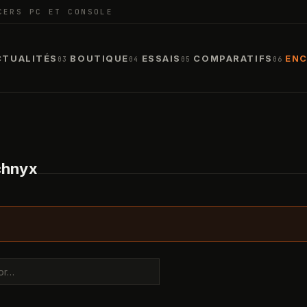
CERS PC ET CONSOLE
CTUALITÉS
BOUTIQUE
ESSAIS
COMPARATIFS
ENC
03
04
05
06
chnyx