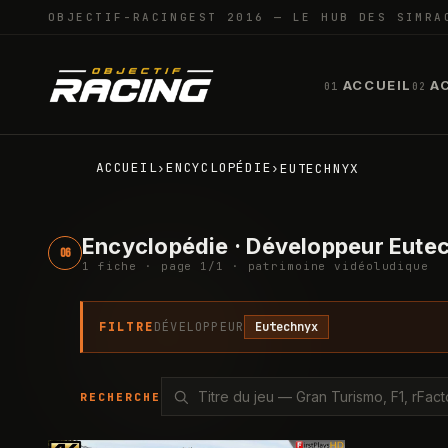
OBJECTIF-RACING
EST 2016 — LE HUB DES SIMRA
ACCUEIL
A
01
02
ACCUEIL
ENCYCLOPÉDIE
›
›
EUTECHNYX
Encyclopédie · Développeur Eute
06
1
fiche
· page
1
/
1
· patrimoine vidéoludique
FILTRE
DÉVELOPPEUR
Eutechnyx
RECHERCHE