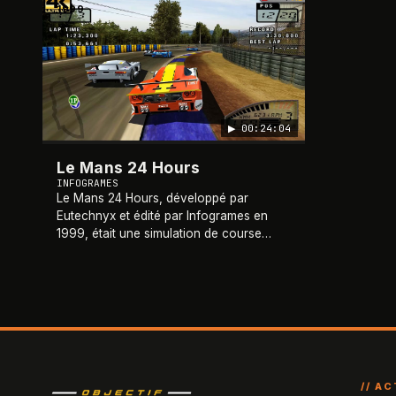
1999
▶
00:24:04
Le Mans 24 Hours
INFOGRAMES
Le Mans 24 Hours, développé par
Eutechnyx et édité par Infogrames en
1999, était une simulation de course
axée sur la célèbre course d'endurance
de 24 heures du Mans. Disponible sur
PlayStation, Dream
…
// A