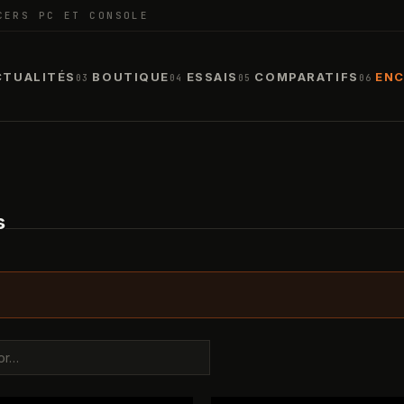
CERS PC ET CONSOLE
CTUALITÉS
BOUTIQUE
ESSAIS
COMPARATIFS
ENC
03
04
05
06
s