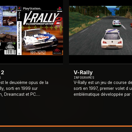
1997
 2
V-Rally
S
INFOGRAMES
est le deuxième opus de la
V-Rally est un jeu de course de
lly, sorti en 1999 sur
sorti en 1997, premier volet d 
n, Dreamcast et PC.
emblématique développée par
par Eden Studios (issu de l
équipe d Infogrames basée à L
ogrames de Lyon), il s appuie
deviendra Eden Studios). Co
ison 1999 du
…
une simulatio
…