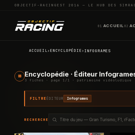
OBJECTIF-RACING
EST 2016 — LE HUB DES SIMRA
ACCUEIL
A
01
02
ACCUEIL
ENCYCLOPÉDIE
›
›
INFOGRAMES
Encyclopédie · Éditeur Infograme
06
3
fiche
s
· page
1
/
1
· patrimoine vidéoludique
FILTRE
ÉDITEUR
Infogrames
RECHERCHE