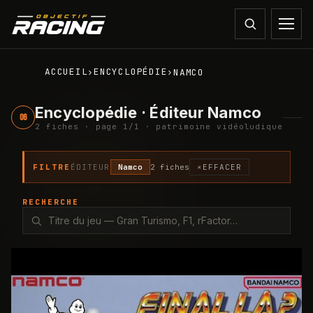
ACCUEIL
ENCYCLOPÉDIE
›
›
NAMCO
Encyclopédie · Éditeur Namco
06
2
fiche
s
· page
1
/
1
· patrimoine vidéoludique
FILTRE
ÉDITEUR
Namco
2
fiche
s
×
EFFACER
RECHERCHE
1987