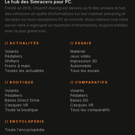
Le hub des Simracers pour PC.
Fondé en 2016, Objectif-Racing est devenu au fil des années le hub
des simracers en quête d'informations sur leur matériel simracing et
de news sur leurs simulations PC et console. Nous mettons tout notre
savoir-faire à regrouper un maximum d'informations, toujours traitées
avec le plus grand soin.
// ACTUALITÉS
// ESSAIS
Volants
Matériel
Pédaliers
Jeux vidéo
Shifters
Impression 3D
Freins à main
Automobile
Toutes les actualités
Tous les essais
// BOUTIQUE
// COMPARATIFS
Volants
Volants
Pédaliers
Pédaliers
Bases Direct Drive
Bases DD
Casques VR
Casques VR
Toute la boutique
Tous les comparatifs
// ENCYCLOPÉDIE
Toute l'encyclopédie