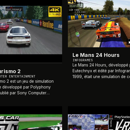
1999
Le Mans 24 Hours
INFOGRAMES
Le Mans 24 Hours, développé 
urismo 2
Eutechnyx et édité par Infogr
UTER ENTERTAINMENT
1999, était une simulation de 
mo 2 est un jeu de simulation
axée sur la célèbre course d'
e développé par Polyphony
de 24 heures du Mans. Disponi
 publié par Sony Computer
PlayStation, Dream
…
ent sur PlayStation en
1999. Deuxième opus de la
 Turismo et
…
1999