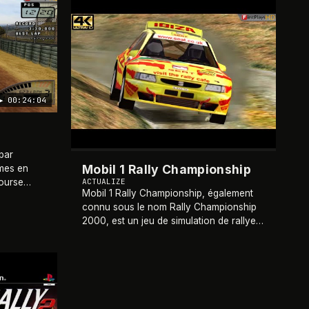
1999
▶
00:24:04
par
Mobil 1 Rally Championship
ames en
ACTUALIZE
course
Mobil 1 Rally Championship, également
endurance
connu sous le nom Rally Championship
ble sur
2000, est un jeu de simulation de rallye
sorti en novembre 1999 sur PC et début
2000 sur PlayStation. Développé par
Magnetic
…