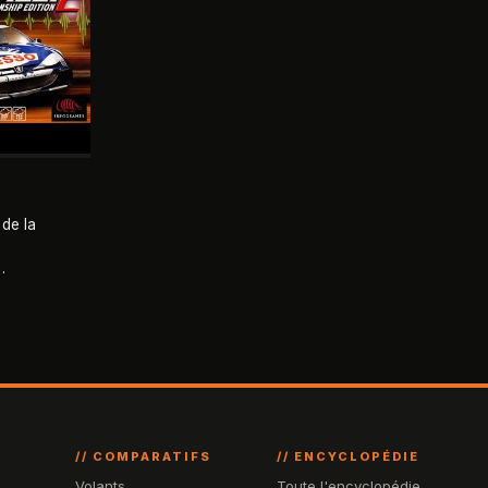
 de la
su de l
 s appuie
// COMPARATIFS
// ENCYCLOPÉDIE
Volants
Toute l'encyclopédie