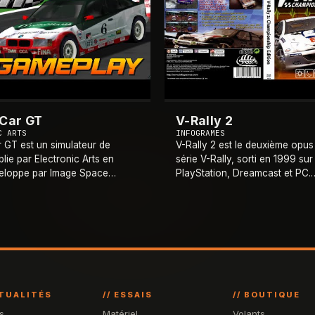
 Car GT
V-Rally 2
C ARTS
INFOGRAMES
 GT est un simulateur de
V-Rally 2 est le deuxième opus
lie par Electronic Arts en
série V-Rally, sorti en 1999 sur
eloppe par Image Space
PlayStation, Dreamcast et PC.
ed pour PC et par Point of
Développé par Eden Studios (is
PlayStation, il simule le
équipe Infogrames de Lyon), il
at IMSA GT ave
…
sur la saison 1999 du
…
CTUALITÉS
// ESSAIS
// BOUTIQUE
s
Matériel
Volants