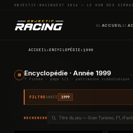
OBJECTIF-RACING
EST 2016 — LE HUB DES SIMRA
ACCUEIL
A
01
02
ACCUEIL
ENCYCLOPÉDIE
›
›
1999
Encyclopédie · Année 1999
06
7
fiche
s
· page
1
/
1
· patrimoine vidéoludique
FILTRE
ANNÉE
1999
RECHERCHE