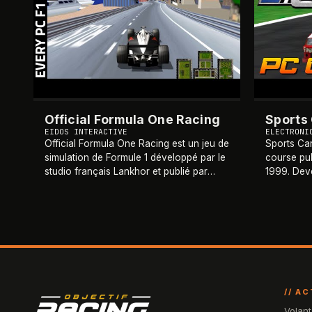
Official Formula One Racing
Sports
EIDOS INTERACTIVE
ELECTRONI
Official Formula One Racing est un jeu de
Sports Car
simulation de Formule 1 développé par le
course pub
studio français Lankhor et publié par
1999. Dev
Eidos Interactive en 1999. Disponible sur
Incorporat
PlayStation et PC, le jeu bénéficie d
…
View pour 
championn
// A
Volant