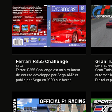
1999
1999
Ferrari F355 Challenge
Gran T
SEGA
SONY COMP
Ferrari F355 Challenge est un simulateur
Gran Turis
de course developpe par Sega AM2 et
automobil
publie par Sega en 1999 sur borne
Digital et
d'arcade Sega NAOMI Multiboard.
Entertainm
Certaines versions proposent trois
décembre 
ecrans offrant une vue
…
série Gran
1999
1999