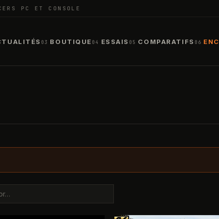
CERS PC ET CONSOLE
CTUALITÉS
BOUTIQUE
ESSAIS
COMPARATIFS
ENC
03
04
05
06