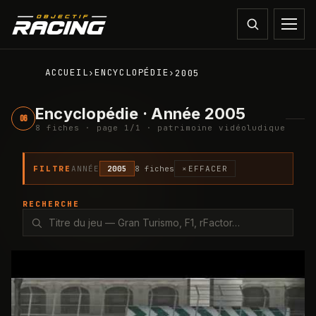
ACCUEIL
ENCYCLOPÉDIE
›
›
2005
Encyclopédie · Année 2005
06
8
fiche
s
· page
1
/
1
· patrimoine vidéoludique
FILTRE
ANNÉE
2005
8
fiche
s
×
EFFACER
RECHERCHE
2005