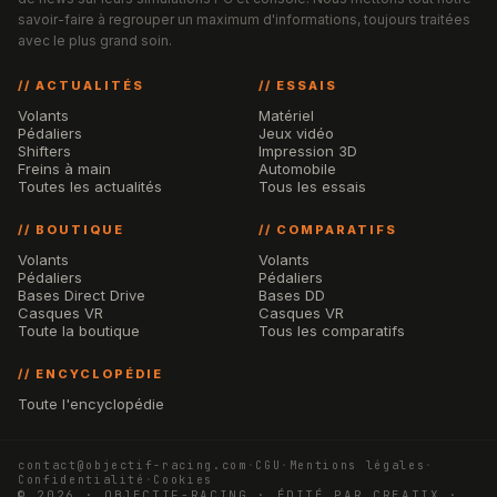
savoir-faire à regrouper un maximum d'informations, toujours traitées
avec le plus grand soin.
// ACTUALITÉS
// ESSAIS
Volants
Matériel
Pédaliers
Jeux vidéo
Shifters
Impression 3D
Freins à main
Automobile
Toutes les actualités
Tous les essais
// BOUTIQUE
// COMPARATIFS
Volants
Volants
Pédaliers
Pédaliers
Bases Direct Drive
Bases DD
Casques VR
Casques VR
Toute la boutique
Tous les comparatifs
// ENCYCLOPÉDIE
Toute l'encyclopédie
contact@objectif-racing.com
·
CGU
·
Mentions légales
·
Confidentialité
·
Cookies
© 2026 · OBJECTIF-RACING · ÉDITÉ PAR CREATIX ·