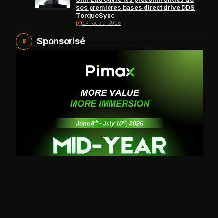
ses premieres bases direct drive DDS
TorqueSync
04 août 2026
Sponsorisé
B