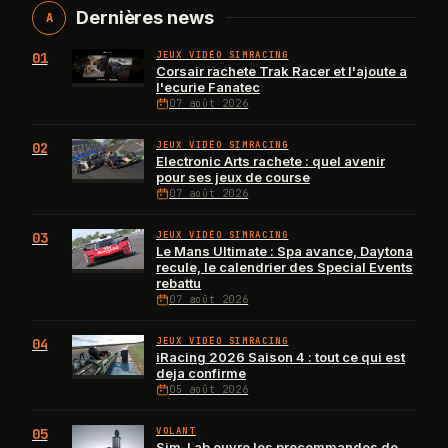
Dernières news
A
01
JEUX VIDÉO SIMRACING
Corsair rachete Trak Racer et l'ajoute a
l'ecurie Fanatec
07 août 2026
02
JEUX VIDÉO SIMRACING
Electronic Arts rachete : quel avenir
pour ses jeux de course
07 août 2026
03
JEUX VIDÉO SIMRACING
Le Mans Ultimate : Spa avance, Daytona
recule, le calendrier des Special Events
rebattu
07 août 2026
04
JEUX VIDÉO SIMRACING
iRacing 2026 Saison 4 : tout ce qui est
deja confirme
05 août 2026
05
VOLANT
Sim-Lab ouvre les precommandes de