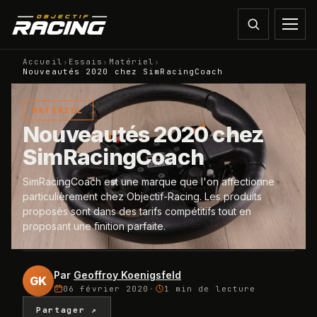
Accueil
›
Essais
›
Matériel
›
Nouveautés 2020 chez SimRacingCoach
MATÉRIEL
Nouveautés 2020 chez
SimRacingCoach
SimRacingCoach est une marque que l'on affectionne
particulièrement chez Objectif-Racing. Les produits
proposés sont dans des tarifs compétitifs tout en
proposant une finition parfaite.
Par
Geoffroy Koenigsfeld
GK
06 février 2020
·
1 min
de lecture
Partager ↗