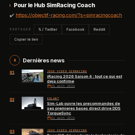
Pour le Hub SimRacing Coach
✔️
https://objectif-racing.com/?s=simracingcoach
PARTAGER
𝕏 / Twitter
Facebook
Reddit
Copier le lien
Dernières news
A
01
JEUX VIDÉO SIMRACING
iRacing 2026 Saison 4 : tout ce qui est
deja confirme
05 août 2026
02
VOLANT
Sim-Lab ouvre les precommandes de
ses premieres bases direct drive DDS
TorqueSync
04 août 2026
03
JEUX VIDÉO SIMRACING