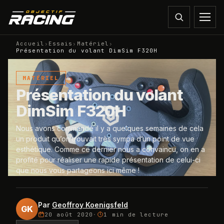
Accueil
›
Essais
›
Matériel
›
Présentation du volant DimSim F320H
MATÉRIEL
Présentation du volant
DimSim F320H
Nous avons commandé il y a quelques semaines de cela
un produit qu’on trouvait très sympa d’un point de vue
esthétique. Comme ce dernier nous a convaincu, on en a
profité pour réaliser une rapide présentation de celui-ci
que nous vous partageons ici même !
Par
Geoffroy Koenigsfeld
GK
20 août 2020
·
1 min
de lecture