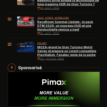
BeamNG.drive adopte la technologie de
tone mapping HDR de Gran Turismo 7
04 août 2026
04
JEUX VIDÉO SIMRACING
RaceRoom Summer Update : le pack
DTM 2026, un nouveau HUD et une
Nordschleife remise a neuf
04 août 2026
05
VOLANT
MOZA rejoint le Gran Turismo World
Series et prepare un volant compatible
PlayStation, Fanatec reste de la partie
31 juillet 2026
Sponsorisé
B