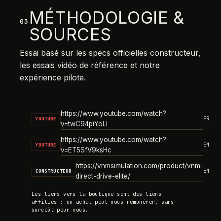
MÉTHODOLOGIE &
03
SOURCES
Essai basé sur les specs officielles constructeur,
les essais vidéo de référence et notre
expérience pilote.
https://www.youtube.com/watch?
FR
YOUTUBE
v=twC94piYoLI
https://www.youtube.com/watch?
EN
YOUTUBE
v=ET5SfV9ksHc
https://vnmsimulation.com/product/vnm-
EN
CONSTRUCTEUR
direct-drive-elite/
Les liens vers la boutique sont des liens
affiliés : un achat peut nous rémunérer, sans
surcoût pour vous.