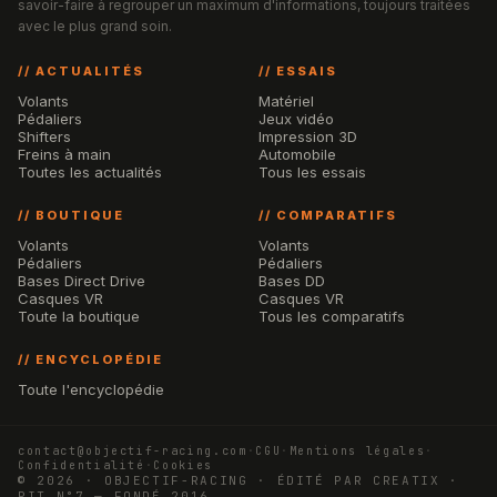
savoir-faire à regrouper un maximum d'informations, toujours traitées
avec le plus grand soin.
// ACTUALITÉS
// ESSAIS
Volants
Matériel
Pédaliers
Jeux vidéo
Shifters
Impression 3D
Freins à main
Automobile
Toutes les actualités
Tous les essais
// BOUTIQUE
// COMPARATIFS
Volants
Volants
Pédaliers
Pédaliers
Bases Direct Drive
Bases DD
Casques VR
Casques VR
Toute la boutique
Tous les comparatifs
// ENCYCLOPÉDIE
Toute l'encyclopédie
contact@objectif-racing.com
·
CGU
·
Mentions légales
·
Confidentialité
·
Cookies
© 2026 · OBJECTIF-RACING · ÉDITÉ PAR CREATIX ·
PIT N°7 — FONDÉ 2016