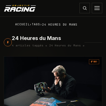
ACCUEIL
TAGS
›
›
24 HEURES DU MANS
24 Heures du Mans
#
4
article
s
taggé
s
«
24 Heures du Mans
»
N°
001