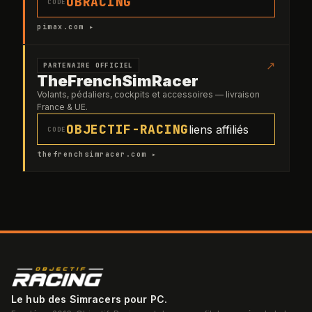
OBRACING
CODE
pimax.com ▸
↗
PARTENAIRE OFFICIEL
TheFrenchSimRacer
Volants, pédaliers, cockpits et accessoires — livraison
France & UE.
OBJECTIF-RACING
liens affiliés
CODE
thefrenchsimracer.com ▸
Le hub des Simracers pour PC.