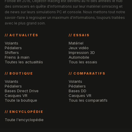
Fondé en 2016, Objectif-Racing est devenu au fil des années le hub
des simracers en quête d'informations sur leur matériel simracing et
de news sur leurs simulations PC et console. Nous mettons tout notre
savoir-faire à regrouper un maximum d'informations, toujours traitées
avec le plus grand soin.
// ACTUALITÉS
// ESSAIS
Volants
Matériel
Pédaliers
Jeux vidéo
Shifters
Impression 3D
Freins à main
Automobile
Toutes les actualités
Tous les essais
// BOUTIQUE
// COMPARATIFS
Volants
Volants
Pédaliers
Pédaliers
Bases Direct Drive
Bases DD
Casques VR
Casques VR
Toute la boutique
Tous les comparatifs
// ENCYCLOPÉDIE
Toute l'encyclopédie