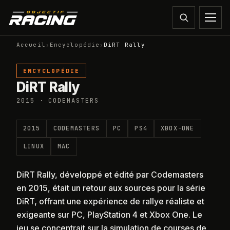
Accueil
›
Encyclopédie
›
DiRT Rally
ENCYCLOPÉDIE
DiRT Rally
2015 · CODEMASTERS
2015
CODEMASTERS
PC
PS4
XBOX-ONE
LINUX
MAC
DiRT Rally, développé et édité par Codemasters
en 2015, était un retour aux sources pour la série
DiRT, offrant une expérience de rallye réaliste et
exigeante sur PC, PlayStation 4 et Xbox One. Le
jeu se concentrait sur la simulation de courses de