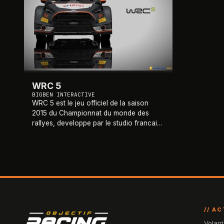
WRC 5
BIGBEN INTERACTIVE
WRC 5 est le jeu officiel de la saison
2015 du Championnat du monde des
rallyes, developpe par le studio francais
Kylotonn et publie par Bigben Interactive
en octobre 2015 sur PlayStation 4,
PlayStati
…
// A
Volant