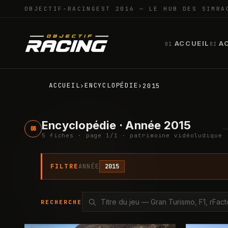
OBJECTIF-RACING
EST 2016 — LE HUB DES SIMRA
ACCUEIL
A
01
02
ACCUEIL
ENCYCLOPÉDIE
›
›
2015
Encyclopédie · Année 2015
06
5
fiche
s
· page
1
/
1
· patrimoine vidéoludique
FILTRE
ANNÉE
2015
RECHERCHE