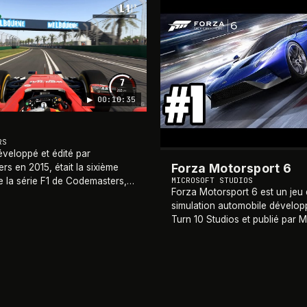
2015
▶
00:10:35
RS
éveloppé et édité par
Forza Motorsport 6
s en 2015, était la sixième
MICROSOFT STUDIOS
de la série F1 de Codemasters,
Forza Motorsport 6 est un jeu
ne expérience de course
simulation automobile dévelop
e et immersive basée sur le
Turn 10 Studios et publié par M
nat du mon
…
Studios en septembre 2015 su
One. Sixième volet de la série
Motorsport, il marque le
…