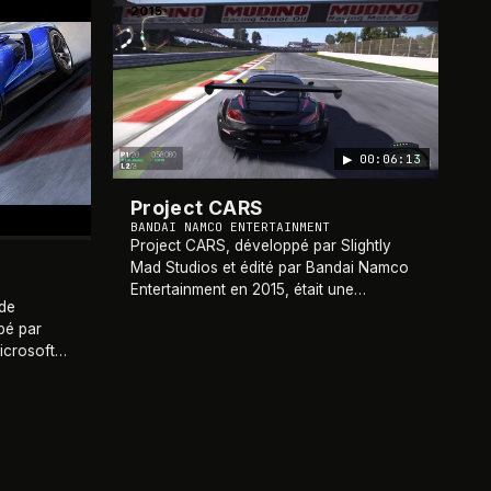
2015
▶
00:06:13
Project CARS
BANDAI NAMCO ENTERTAINMENT
Project CARS, développé par Slightly
Mad Studios et édité par Bandai Namco
Entertainment en 2015, était une
 de
simulation de course ambitieuse et
pé par
réaliste, disponible sur PC, PlayStation 4
icrosoft
et Xbox One. L
…
r Xbox