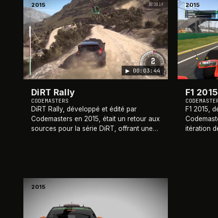
2015
2015
▶
00:03:44
DiRT Rally
F1 2015
CODEMASTERS
CODEMASTE
DiRT Rally, développé et édité par
F1 2015, d
Codemasters en 2015, était un retour aux
Codemaster
sources pour la série DiRT, offrant une
itération 
expérience de rallye réaliste et exigeante
offrant u
sur PC, PlayStation 4 et Xbox One. Le
authentiqu
jeu
…
champion
2015