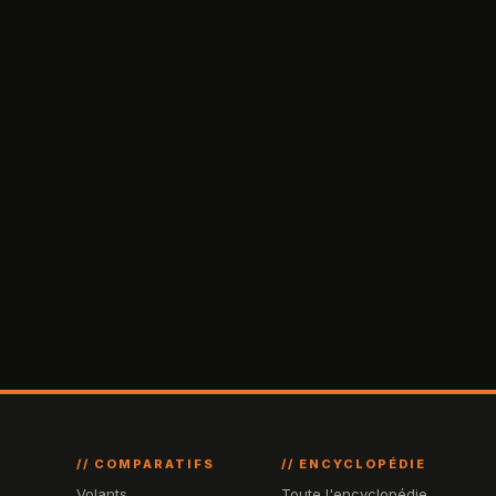
// COMPARATIFS
// ENCYCLOPÉDIE
Volants
Toute l'encyclopédie