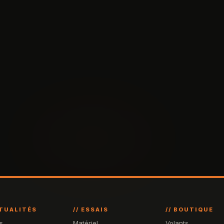
CTUALITÉS
// ESSAIS
// BOUTIQUE
s
Matériel
Volants