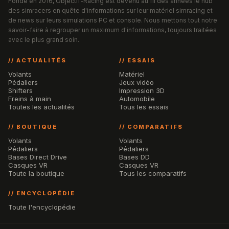
Fondé en 2016, Objectif-Racing est devenu au fil des années le hub
des simracers en quête d'informations sur leur matériel simracing et
de news sur leurs simulations PC et console. Nous mettons tout notre
savoir-faire à regrouper un maximum d'informations, toujours traitées
avec le plus grand soin.
// ACTUALITÉS
// ESSAIS
Volants
Matériel
Pédaliers
Jeux vidéo
Shifters
Impression 3D
Freins à main
Automobile
Toutes les actualités
Tous les essais
// BOUTIQUE
// COMPARATIFS
Volants
Volants
Pédaliers
Pédaliers
Bases Direct Drive
Bases DD
Casques VR
Casques VR
Toute la boutique
Tous les comparatifs
// ENCYCLOPÉDIE
Toute l'encyclopédie