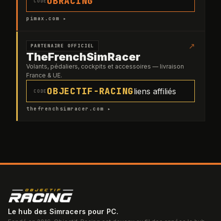
OBRACING
CODE
pimax.com ▸
↗
PARTENAIRE OFFICIEL
TheFrenchSimRacer
Volants, pédaliers, cockpits et accessoires — livraison
France & UE.
OBJECTIF-RACING
liens affiliés
CODE
thefrenchsimracer.com ▸
Le hub des Simracers pour PC.