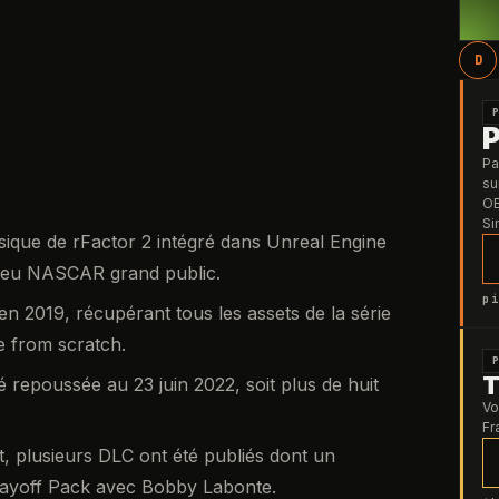
D
Pa
su
OB
Si
ysique de rFactor 2 intégré dans Unreal Engine
 jeu NASCAR grand public.
pi
2019, récupérant tous les assets de la série
 from scratch.
T
é repoussée au 23 juin 2022, soit plus de huit
Vo
Fr
t, plusieurs DLC ont été publiés dont un
Playoff Pack avec Bobby Labonte.