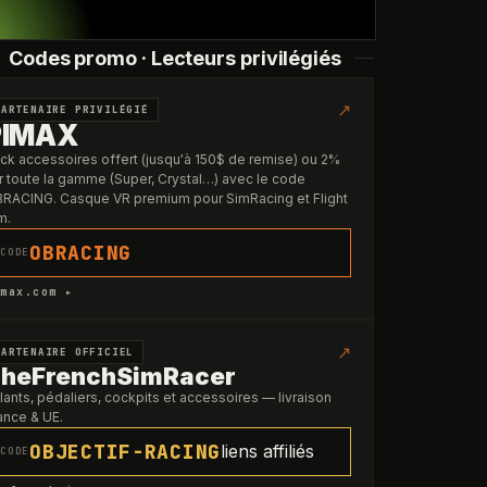
Codes promo · Lecteurs privilégiés
↗
PARTENAIRE PRIVILÉGIÉ
PIMAX
ck accessoires offert (jusqu'à 150$ de remise) ou 2%
r toute la gamme (Super, Crystal…) avec le code
RACING. Casque VR premium pour SimRacing et Flight
m.
OBRACING
CODE
max.com ▸
↗
PARTENAIRE OFFICIEL
heFrenchSimRacer
lants, pédaliers, cockpits et accessoires — livraison
ance & UE.
OBJECTIF-RACING
liens affiliés
CODE