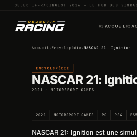
OBJECTIF-RACING
EST 2016 — LE HUB DES SIMRA
ACCUEIL
A
01
02
Accueil
›
Encyclopédie
›
NASCAR 21: Ignition
ENCYCLOPÉDIE
NASCAR 21: Igniti
2021 · MOTORSPORT GAMES
2021
MOTORSPORT GAMES
PC
PS4
PS
NASCAR 21: Ignition est une simu