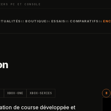
CERS PC ET CONSOLE
CTUALITÉS
BOUTIQUE
ESSAIS
COMPARATIFS
ENC
03
04
05
06
on
5
XBOX-ONE
XBOX-SERIES
B
lation de course développée et