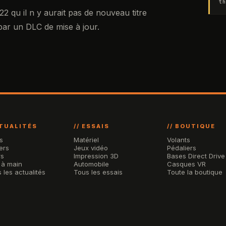
th
 qu il n y aurait pas de nouveau titre
ar un DLC de mise à jour.
CTUALITÉS
// ESSAIS
// BOUTIQUE
s
Matériel
Volants
ers
Jeux vidéo
Pédaliers
rs
Impression 3D
Bases Direct Drive
 à main
Automobile
Casques VR
 les actualités
Tous les essais
Toute la boutique