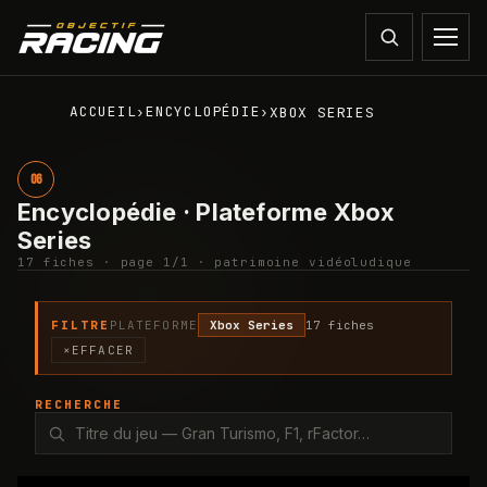
ACCUEIL
ENCYCLOPÉDIE
›
›
XBOX SERIES
06
Encyclopédie · Plateforme Xbox
Series
17
fiche
s
· page
1
/
1
· patrimoine vidéoludique
FILTRE
PLATEFORME
Xbox Series
17
fiche
s
×
EFFACER
RECHERCHE