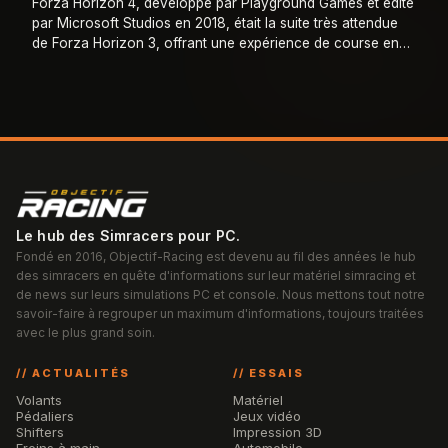
Forza Horizon 4, développé par Playground Games et édité
par Microsoft Studios en 2018, était la suite très attendue
de Forza Horizon 3, offrant une expérience de course en
monde ouvert encore plus va
…
Le hub des Simracers pour PC.
Fondé en 2016, Objectif-Racing est devenu au fil des années le hub
des simracers en quête d'informations sur leur matériel simracing et
de news sur leurs simulations PC et console. Nous mettons tout notre
savoir-faire à regrouper un maximum d'informations, toujours traitées
avec le plus grand soin.
// ACTUALITÉS
// ESSAIS
Volants
Matériel
Pédaliers
Jeux vidéo
Shifters
Impression 3D