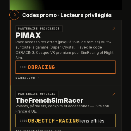
Codes promo · Lecteurs privilégiés
D
↗
PARTENAIRE PRIVILÉGIÉ
PIMAX
Pack accessoires offert (jusqu'à 150$ de remise) ou 2%
sur toute la gamme (Super, Crystal…) avec le code
OBRACING. Casque VR premium pour SimRacing et Flight
Sim.
OBRACING
CODE
pimax.com ▸
↗
PARTENAIRE OFFICIEL
TheFrenchSimRacer
Volants, pédaliers, cockpits et accessoires — livraison
France & UE.
OBJECTIF-RACING
liens affiliés
CODE