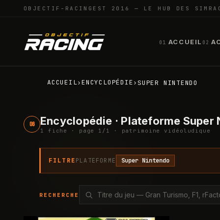
OBJECTIF-RACING
EST 2016 — LE HUB DES SIMRA
ACCUEIL
A
01
02
ACCUEIL
ENCYCLOPÉDIE
›
›
SUPER NINTENDO
Encyclopédie · Plateforme Super
06
1
fiche
· page
1
/
1
· patrimoine vidéoludique
FILTRE
PLATEFORME
Super Nintendo
RECHERCHE