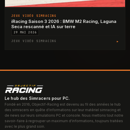
JEUX VIDÉO SIMRACING
iRacing Saison 3 2026 : BMW M2 Racing, Laguna
Seca rescanné et IA sur terre
29 MAI 2026
▸
JEUX VIDÉO SIMRACING
Le hub des Simracers pour PC.
Fondé en 2016, Objectif-Racing est devenu au fil des années le hub
des simracers en quête d'informations sur leur matériel simracing et
de news sur leurs simulations PC et console. Nous mettons tout notre
savoir-faire à regrouper un maximum d'informations, toujours traitées
avec le plus grand soin.