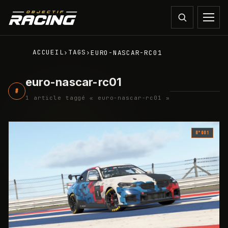
ACCUEIL
TAGS
›
›
EURO-NASCAR-RC01
euro-nascar-rc01
#
1
article
taggé
«
euro-nascar-rc01
»
N°
001