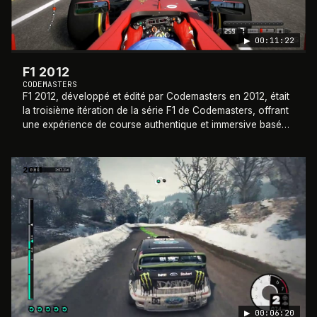
▶
00:11:22
F1 2012
CODEMASTERS
F1 2012, développé et édité par Codemasters en 2012, était
la troisième itération de la série F1 de Codemasters, offrant
une expérience de course authentique et immersive basée
sur le championnat du m
…
2011
▶
00:06:20