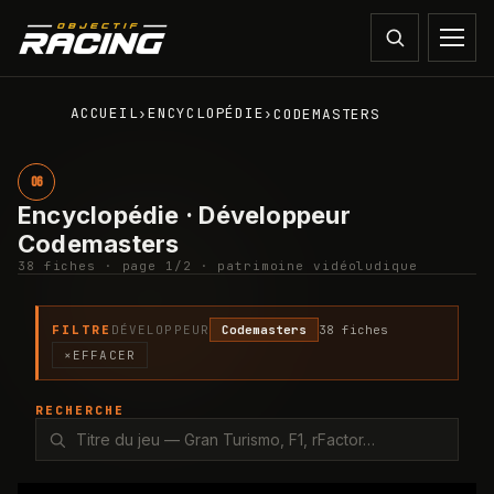
ACCUEIL
ENCYCLOPÉDIE
›
›
CODEMASTERS
06
Encyclopédie · Développeur
Codemasters
38
fiche
s
· page
1
/
2
· patrimoine vidéoludique
FILTRE
DÉVELOPPEUR
Codemasters
38
fiche
s
×
EFFACER
RECHERCHE