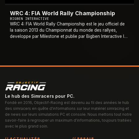
WRC 4: FIA World Rally Championship
BIGBEN INTERACTIVE
WRC 4: FIA World Rally Championship est le jeu officiel de
la saison 2013 du Championnat du monde des rallyes,
developpe par Milestone et publie par Bigben Interactive le
25 octobre 2013 sur PlayStati
…
Le hub des Simracers pour PC.
Fondé en 2016, Objectif-Racing est devenu au fil des années le hub
des simracers en quête d'informations sur leur matériel simracing et
de news sur leurs simulations PC et console. Nous mettons tout notre
savoir-faire à regrouper un maximum d'informations, toujours traitées
avec le plus grand soin.
// ACTUALITÉS
// ESSAIS