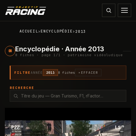
ACCUEIL
ENCYCLOPÉDIE
›
›
2013
Encyclopédie · Année 2013
06
8
fiche
s
· page
1
/
1
· patrimoine vidéoludique
FILTRE
ANNÉE
2013
8
fiche
s
×
EFFACER
RECHERCHE
2013